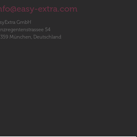
nfo@easy-extra.com
syExtra GmbH
inzregentenstrassee 54
359 München, Deutschland