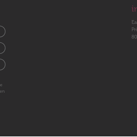
i
Ea
Pr
80
ge
den