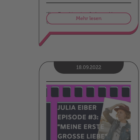
"EasyExtra" ist eine Softwarelösung
Mehr lesen
(...)
18.09.2022